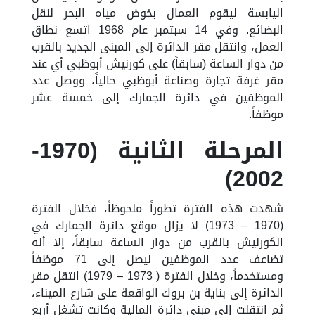
اليابسة ليقوم العمال بخوض مياه البحر لنقل
البضائع
.
وفي 14
سبتمبر
عام
1968
اتسع
نطاق
العمل
،
وانتقل
مقر
الدائرة
إلى
المبنى
الجديد
بالقرب
من
دوار
الساعة
(
سابقاً
)
على
كورنيش
أبوظبي
أي
عند
مقر
غرفة
تجارة
وصناعة
أبوظبي
حالياً
،
ووصل
عدد
الموظفين
في
دائرة
الجمارك
إلى
خمسة
عشر
موظفاً
.
المرحلة الثانية (1970-
2002)
شهدت هذه الفترة تطوراً ملحوظاً، فخلال الفترة
(1970 – 1973) لا يزال موقع دائرة الجمارك في
الكورنيش بالقرب من دوار الساعة سابقاً، إلا أنه
تضاعف عدد الموظفين ليصل إلى 71 موظفاً
ومستخدماً، وخلال الفترة ( 1973 – 1979) انتقل مقر
الدائرة إلى بناية بن بروك الواقعة على شارع الميناء،
ثم انتقلت إلى مبنى دائرة المالية وكانت تشغل أربع