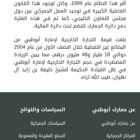
أقر هذا النظام عام
1999،
وكان
لوجود
هذا
القانون
الفاعلية
الكبيرة
في
توحيد
العمل
الجمركي
بين
دول
مجلس
التعاون
الخليجي
،
كما
تم
في
هذه
الفترة
دمج
دائرة
الجمارك
لتنضم
تحت
دائرة
المالية
.
بلغت قيمة التجارة الخارجية لإمارة
أبوظبي
من
البضائع غير النفطية خلال النصف الأول من عام 2004
حوالي 18 مليار و48 مليون درهم، مما يبين الزيادة
المضطردة في حجم التجارة الخارجية لإمارة
أبوظبي
في ظل القيادة
الحكيمة
ل
لشيخ خليفة بن زايد آل
نهيان
، طيب
الله
ثراه
.
عن جمارك أبوظبي
السياسات واللوائح
عن جمارك أبوظبي
السياسات الجمركية
المراكز الجمركية
السلع المقيدة والممنوعة