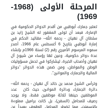
المرحلة الأولى (1968-
1969)
تعتبر جمارك
أبوظبي
من أقدم الدوائر الحكومية في
الإمارة، فبعد أن تولى المغفور له الشيخ زايد بن
سلطان آل نهيان -
رحمه الله
– مقاليد الحكم في
إمارة
أبوظبي
بتاريخ 6
أغسطس
عام
1966
، أصدر
سموه المرسوم الأميري رقم (2) لسنة 1966م بإنشاء
عدة دوائر حكومية، وعين لها رؤساء من شيوخ آل
نهيان وأصحاب الخبرة، ليشاركوا في تحمل مسؤوليات
الوطن والمواطن، ومن ضمن هذه الدوائر "دوائر
المالية والجمارك والموانئ
".
وترأس الشيخ محمد بن خالد آل نهيان -
رحمه الله
–
دائرة الجمارك ودائرة الموانئ، حيث
كان
عدد
الموظف
ي
ن
حينها
ثلاثة
موظفين
فقط،
ولا يوجد
رصيف للمحامل (السفن)
،
بل كانت براميل مملوءة
بالاسمنت
، مما تضطر المحامل الوقوف بعيداً عن