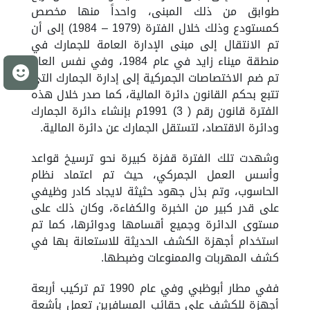
طوابق من ذلك المبنى
،
واحد
اً
منها مخصص
كمستودع وذلك خلال الفترة (1979 – 1984) إلى أن
تم الانتقال إلى مبنى الإدارة العامة للجمارك في
منطقة ميناء زايد في عام 1984
، وفي نفس العام
م
تم
ضم الاختصاصات الجمركية إلى إدارة الجمارك التي
تتبع بحكم القانون
دائرة المالية، كما صدر خلال هذه
الفترة قانون رقم ( 3) 1991م بإنشاء دائرة الجمارك
ودائرة ال
قتصاد،
لت
ستقل الجمارك عن دائرة المالية
.
و
شهدت
تلك الفترة قفزة كبيرة نحو ترسيخ قواعد
وأسس العمل الجمركي، حيث تم اعتماد نظام
الحاسوب، وتم بذل جهود حثيثة
لايجاد
كادر وظيفي
على قدر كبير من الخبرة والكفاءة، وكان ذلك على
مستوى الدائرة وجميع أقسامها ودوائرها، كما تم
استخدام أجهزة الكشف الحديثة لل
ستعانة بها في
كشف المهربات والممنوعات وضبطها.
ففي مطار
أبوظبي
وفي عام 1990 تم تركيب أربعة
أجهزة للكشف على حقائب المسافرين تعمل بأشعة