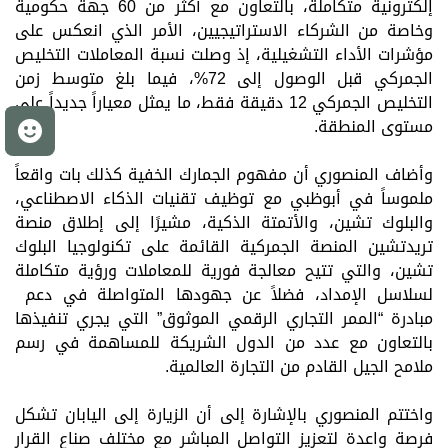
إلكترونية متكاملة، بالتعاون مع أكثر من 60 جهة حكومية
وخاصة من الشركاء الاستراتيجيين، الأمر الذي انعكس على
مؤشرات الأداء التشغيلية، إذ وصلت نسبة المعاملات التخليص
الجمركي قبل الوصول إلى 72%، فيما بلغ متوسط زمن
التخليص الجمركي 12 دقيقة فقط، ما يمثل معياراً جديداً على
مستوى المنطقة.
م
وأضاف المنصوري أن مفهوم الجمارك الخفية كذلك بات واقعاً
ملموساً في أبوظبي مع توظيف تقنيات الذكاء الاصطناعي،
والبلوك تشين، والأتمتة الذكية، مشيرًا إلى إطلاق منصة
تريدتشين المنصة الجمركية القائمة على تكنولوجيا البلوك
تشين، والتي تتيح معالجة فورية للمعاملات ورؤية متكاملة
لسلاسل الإمداد، فضلاً عن جهودها المتواصلة في دعم
مبادرة “الممر التجاري الرقمي الموثوق” التي يجري تنفيذها
بالتعاون مع عدد من الدول الشريكة للمساهمة في رسم
ملامح الجيل القادم من التجارة العالمية.
واختتم
المنصوري
بالإشارة
إلى
أن
الزيارة
إلى
اليابان
تشكل
فرصة
واعدة
لتعزيز
التواصل
المباشر
مع
مختلف
صناع
القرار