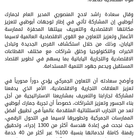
وقال سعادة راشد لاحج المنصوري المدير العام لجمارك
أبوظبي إن المشاركة تأتي في إطار توجهات أبوظبي لتعزيز
مكانتها الاقتصادية والتعريف ببيئتها المحفزة لممارسة
الأعمال وتعزيز التعاون مع القوى الاقتصادية العالمية لاسيما
اليابان، وذلك من خلال استكشاف الفرص الجديدة وتبادل
الخبرات والتكنولوجيا وخلق شراكات مع مختلف القطاعات
الاقتصادية والتجارية اليابانية بما يسهم في تطوير اقتصاد
المستقبل ويدعم جهود التنمية المستدامة.
وأوضح سعادته أن التعاون الجمركي يؤدي دوراً محورياً في
تعزيز العلاقات التجارية والاقتصادية، الأمر الذي يدفعنا
لمشاركة تجارابنا والتعريف بمشاريعنا الاستراتيجية من أجل
بناء الجسور وتعزيز الشراكات، خصوصاً أن تجربة جمارك أبوظبي
تعد من التجارب الاستثنائية المتقدمة عالمياً في تطبيق أفضل
الممارسات الجمركية وتطويرها لاسيما في التحول الرقمي،
حيث نجحت في إعادة هندسة أكثر من 1300 إجراء، وتحقيق
رقمنة كاملة لخدماتها بنسبة 100% عبر أكثر من 40 خدمة