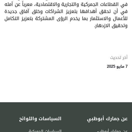
في
القطاعات
الجمركية
والتجارية
والاقتصادية،
معرباً
عن
أمله
في
أن
تحقق
أهدافها
بتعزيز
الشراكات
وخلق
آفاق
جديدة
للأعمال
والاستثمار
بما
يخدم
الرؤى
المشتركة
بتعزيز
التكامل
وتحقيق
الازدهار
.
أخر تحديث
7 مايو 2025
عن جمارك أبوظبي
السياسات واللوائح
عن جمارك أبوظبي
السياسات الجمركية