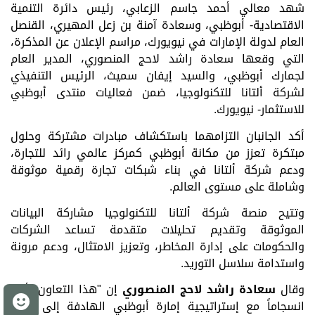
شهد معالي أحمد جاسم الزعابي، رئيس دائرة التنمية
الاقتصادية- أبوظبي، وسعادة آمنة بن زعل المهيري، القنصل
العام لدولة الإمارات في نيويورك، مراسم الإعلان عن المذكرة،
التي وقعها سعادة راشد لاحج المنصوري، المدير العام
لجمارك أبوظبي، والسيد إيفان سميث، الرئيس التنفيذي
لشركة ألتانا للتكنولوجيا، ضمن فعاليات منتدى
أبوظبي
للاستثمار-
نيويورك.
أكد الجانبان التزامهما باستكشاف مبادرات مشتركة وحلول
مبتكرة تعزز من مكانة أبوظبي كمركز عالمي رائد للتجارة،
ودعم شركة ألتانا في بناء شبكات تجارة رقمية موثوقة
وشاملة على مستوى العالم
.
وتتيح منصة شركة ألتانا للتكنولوجيا مشاركة البيانات
الموثوقة
وتقديم تحليلات متقدمة تساعد الشركات
والحكومات على إدارة المخاطر، وتعزيز الامتثال، ودعم مرونة
واستدامة سلاسل التوريد
.
وقال
سعادة راشد لاحج المنصوري
إن "هذا التعاون يأتي
م
انسجاماً مع إستراتيجية إمارة أبوظبي الهادفة إلى تعزيز