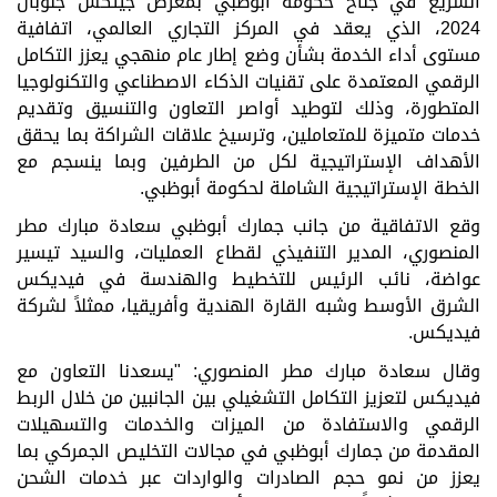
السريع في جناح حكومة أبوظبي بمعرض جيتكس جلوبال
2024، الذي يعقد في المركز التجاري العالمي، اتفافية
مستوى أداء الخدمة بشأن وضع إطار عام منهجي يعزز التكامل
الرقمي المعتمدة على تقنيات الذكاء الاصطناعي والتكنولوجيا
المتطورة، وذلك لتوطيد أواصر التعاون والتنسيق وتقديم
خدمات متميزة للمتعاملين، وترسيخ علاقات الشراكة بما يحقق
الأهداف الإستراتيجية لكل من الطرفين وبما ينسجم مع
الخطة الإستراتيجية الشاملة لحكومة أبوظبي
.
وقع الاتفاقية من جانب جمارك أبوظبي سعادة مبارك مطر
المنصوري، المدير التنفيذي لقطاع العمليات، والسيد تيسير
عواضة، نائب الرئيس للتخطيط والهندسة في فيديكس
الشرق الأوسط وشبه القارة الهندية وأفريقيا، ممثلاً لشركة
فيديكس
.
وقال سعادة مبارك مطر المنصوري: "يسعدنا التعاون مع
فيديكس لتعزيز التكامل التشغيلي بين الجانبين من خلال الربط
الرقمي والاستفادة من الميزات والخدمات والتسهيلات
المقدمة من جمارك أبوظبي في مجالات التخليص الجمركي بما
يعزز من نمو حجم الصادرات والواردات عبر خدمات الشحن