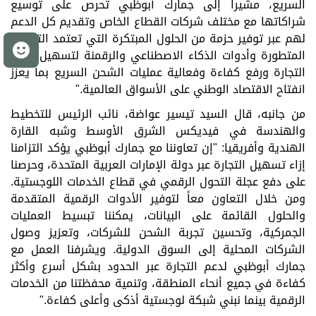
السريع، مشيراً إلى جمارك أبوظبي تحرص على توسيع
شراكاتها مع مختلف شركات القطاع الخاص وتقديم كل الدعم
لهم عبر توفير حزمة من الحلول المبتكرة التي تعتمد التقنيات
م
المتطورة وأدوات الذكاء الاصطناعي والرقمنة لتسهيل حركة
التجارة ورفع كفاءة وفعالية عمليات الشحن السريع بما يعزز
انفتاح الاقتصاد الوطني على الأسواق العالمية
".
من جانبه، قال السيد تيسير عواضة، نائب الرئيس للتخطيط
والهندسة في فيديكس الشرق الأوسط وشبه القارة
الهندية وأفريقيا: "إن تعاوننا مع جمارك أبوظبي يؤكد التزامنا
إزاء تسهيل التجارة عبر دولة الإمارات العربية المتحدة، وحرصنا
على دفع عجلة التحول الرقمي في قطاع الخدمات اللوجستية.
ومن خلال التعاون معاً لتوفير الأدوات الرقمية المتقدمة
والحلول القائمة على البيانات، يمكننا تبسيط العمليات
الجمركية، وتحسين تجربة الشحن للشركات، وتعزيز وصول
الشركات المحلية إلى السوق الدولية. ويشرفنا العمل مع
جمارك أبوظبي لدعم التجارة عبر الحدود بشكل أسرع وأكثر
كفاءة في جميع أنحاء المنطقة، وتنمية محفظتنا من الخدمات
الرقمية بينما نبني شبكة لوجستية أذكى وأعلى كفاءة
".