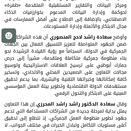
ومركز البيانات والتقارير المستقبلية المتقدمة «ظفرة»
لحوكمة وإدارة البيانات المدعوم بخوارزميات الذكاء
الاصطناعي، بالإضافة إلى الاطلاع على أفضل الممارسات في
مجال الابتكار والأتمتة وإدارة المستودعات
.
م
وأوضح
سعادة راشد لاحج المنصوري
أن هذه الشراكة تأتي
ضمن الجهود المتواصلة لتعزيز التنسيق الفعال بين الجهات
الجمركية في الدولة، انسجاماً مع رؤية القيادة الرشيدة نحو
بناء منظومة جمركية متكاملة ومتقدمة، مشيراً إلى حرص
جمارك أبوظبي على ترسيخ العلاقات الاستراتيجية وتوسيع
مجالات التعاون على الصعيدين المحلي والاتحادي، وتسخير
كافة إمكاناتها وخبراتها التقنية والبشرية، بما يدعم تحقيق
مستهدفات الدولة الاقتصادية وتطوير بيئة العمل المؤسسي
المبنية على الابتكار والتحول الرقمي
.
وقال
سعادة الدكتور راشد راشد المحرزي
إن هذا التعاون
يمثل بداية لمرحلة جديدة من الشراكات المستدامة التي تدعم
جهود تطوير منظومة العمل الجمركي، إذ نتطلع إلى تحقيق
أعلى مستويات التكامل وتبادل الخبرات في مختلف الجوانب، لا