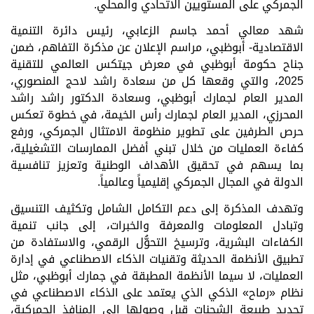
الجمركي على المستويين الاتحادي والمحلي
.
شهد معالي أحمد جاسم الزعابي، رئيس دائرة التنمية
الاقتصادية- أبوظبي، مراسم الإعلان عن مذكرة التفاهم، ضمن
جناح حكومة أبوظبي في معرض جيتكس العالمي للتقنية
2025، والتي وقعها كل من سعادة راشد لاحج المنصوري،
المدير العام لجمارك أبوظبي، وسعادة الدكتور راشد راشد
المحرزي، المدير العام لجمارك رأس الخيمة، في خطوة تعكس
حرص الطرفين على تطوير منظومة الامتثال الجمركي، ورفع
كفاءة العمليات من خلال تبني أفضل الممارسات التشغيلية،
بما يسهم في تحقيق الأهداف الوطنية وتعزيز تنافسية
الدولة في المجال الجمركي إقليمياً وعالمياً
.
وتهدف المذكرة إلى دعم التكامل الشامل وتكثيف التنسيق
وتبادل المعلومات والمعرفة والخبرات، إلى جانب تنمية
الكفاءات البشرية، وترسيخ التحوُّل الرقمي، والاستفادة من
تطبيق الأنظمة الحديثة وتقنيات الذكاء الاصطناعي في إدارة
العمليات، لا سيما الأنظمة المطبقة في جمارك أبوظبي، مثل
نظام «رماح» الذكي الذي يعتمد على الذكاء الاصطناعي في
تحديد طبيعة الشحنات قبل وصولها إلى المنافذ الجمركية،