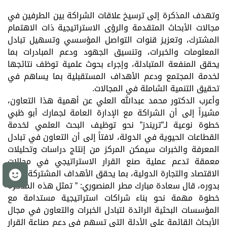
وتهدف المذكرة إلى ترسيخ علاقات الشراكة بين الطرفين في
مجالات الأبحاث المتقدمة والرؤى الاستراتيجية ذات الاهتمام
المشترك، وتعزيز قنوات التواصل المؤسسي وتسهيل تبادل
المعلومات والخبرات، وتنسيق الجهود ودعم المبادرات بما
يحقق المنفعة المتبادلة، وإجراء بحوث علمية توظف نتائجها
لخدمة المجتمع ودعم الأهداف المستقبلية بما يساهم في
تحقيق التنمية الشاملة في المجالات.
وأعرب الدكتور محمد عبدالله العلي عن أهمية هذا التعاون،
مشيراً إلى أن الشراكة مع الإدارة العامة لجمارك أبو ظبي
خطوة نوعية لـ”تريندز” نحو توظيف البحث العلمي لخدمة
القطاعات الحيوية في الدولة، لافتاً إلى أن التعاون في تبادل
المعرفة والخبرات سيمكن المركز من إنتاج دراسات وتحليلات
معمقة تدعم عملية صنع القرار الاستراتيجي في مجالات
الاقتصاد والتجارة الدولية، بما يحقق الأهداف المشتركة.
م
بدوره، قال سعادة مبارك مطر المنصوري: ” تمثل هذه المذكرة
خطوة مهمة نحو بناء شراكات استراتيجية مستدامة مع
المؤسسات البحثية الرائدة لتبادل الخبرات والتعاون في مجال
الأبحاث القائمة على الأدلة التي تسهم في دعم صناعة القرار