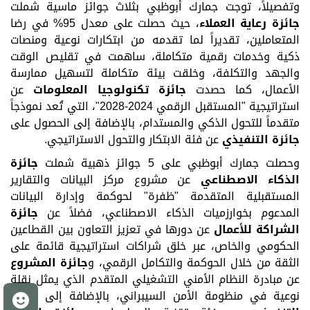
وتفصيلاً، توجت جمارك أبوظبي بثلاث جوائز ماسية شملت
جائزة رعاية العملاء
، حيث حصلت على معدل 95% في رضا
المتعاملين، تقديراً لما تقدمه من ابتكارات نوعية ومنصات
ذكية وخدمات رقمية متكاملة، ساهمت في تقليص الوقت
والجهد والتكلفة، وخلقت بيئة متكاملة لتسهيل ممارسة
الأعمال، كما حصدت
جائزة تكنولوجيا المعلومات
عن
استراتيجية "المستقبل الرقمي 2024-2028"، التي تُعد نموذجاً
متقدماً للتحول الذكي والمستدام، بالإضافة إلى الحصول على
جائزة التنفيذي
عن فئة الابتكار والتحول الاستراتيجي.
وحصلت جمارك أبوظبي على 5 جوائز ذهبية شملت
جائزة
الذكاء الاصطناعي
عن مشروع مركز البيانات والتقارير
المستقبلية المتقدمة "ظفرة" لحوكمة وإدارة البيانات
المدعوم بخوارزميات الذكاء الاصطناعي، فضلاً عن
جائزة
الشراكة للأعمال
عن دورها في تعزيز التعاون بين القطاعين
الحكومي والخاص، عبر خلق شراكات استراتيجية قائمة على
الثقة من خلال الحوكمة والتكامل الرقمي، و
جائزة المشروع
عن مبادرة النظام الأمني التشغيلي المتقدم الذي يمثل نقلة
نوعية في منظومة الأمن السيبراني، بالإضافة إلى
جائزة
م