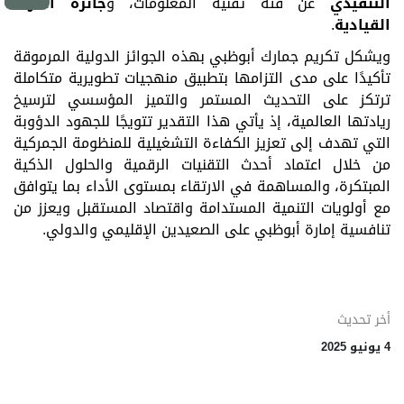
التنفيذي
عن فئة تقنية المعلومات، و
جائزة المرأة
القيادية
.
ويشكل تكريم جمارك أبوظبي بهذه الجوائز الدولية المرموقة
تأكيدًا على مدى التزامها بتطبيق منهجيات تطويرية متكاملة
ترتكز على التحديث المستمر والتميز المؤسسي لترسيخ
ريادتها العالمية، إذ يأتي هذا التقدير تتويجًا للجهود الدؤوبة
التي تهدف إلى تعزيز الكفاءة التشغيلية للمنظومة الجمركية
من خلال اعتماد أحدث التقنيات الرقمية والحلول الذكية
المبتكرة، والمساهمة في الارتقاء بمستوى الأداء بما يتوافق
مع أولويات التنمية المستدامة واقتصاد المستقبل ويعزز من
تنافسية إمارة أبوظبي على الصعيدين الإقليمي والدولي.
أخر تحديث
4 يونيو 2025